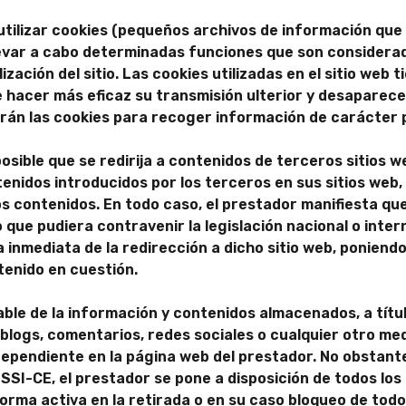
 utilizar cookies (pequeños archivos de información que 
levar a cabo determinadas funciones que son considerad
zación del sitio. Las cookies utilizadas en el sitio web 
e hacer más eficaz su transmisión ulterior y desaparecen
zarán las cookies para recoger información de carácter 
 posible que se redirija a contenidos de terceros sitios 
enidos introducidos por los terceros en sus sitios web,
s contenidos. En todo caso, el prestador manifiesta que
que pudiera contravenir la legislación nacional o intern
a inmediata de la redirección a dicho sitio web, poniend
enido en cuestión.
ble de la información y contenidos almacenados, a título
blogs, comentarios, redes sociales o cualquier otro me
ependiente en la página web del prestador. No obstante
a LSSI-CE, el prestador se pone a disposición de todos lo
orma activa en la retirada o en su caso bloqueo de tod