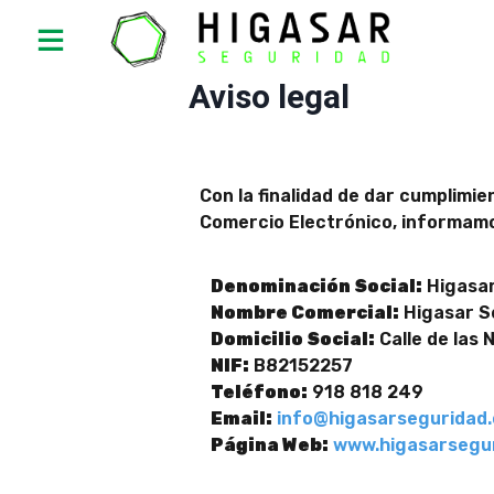
Aviso legal
Con la finalidad de dar cumplimie
Comercio Electrónico, informamo
Denominación Social:
Higasar
Nombre Comercial:
Higasar Se
Domicilio Social:
Calle de las 
NIF:
B82152257
Teléfono:
918 818 249
Email:
info@higasarseguridad
Página Web:
www.higasarsegu