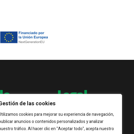
do
Legal
Gestión de las cookies
 calidad de
Puedes conocer más acerca de nuestras
Utilizamos cookies para mejorar su experiencia de navegación,
por ello,
políticas de privacidad:
publicar anuncios o contenidos personalizados y analizar
do:
nuestro tráfico. Al hacer clic en "Aceptar todo", acepta nuestro
Aviso Legal
Política de Privacidad